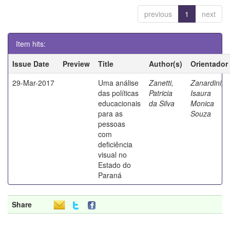
previous
1
next
Item hits:
Issue Date
Preview
Title
Author(s)
Orientador
29-Mar-2017
Uma análise
Zanetti,
Zanardini,
das políticas
Patricia
Isaura
educacionais
da Silva
Monica
para as
Souza
pessoas
com
deficiência
visual no
Estado do
Paraná
Share