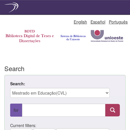
Skip
English
Español
Português
navigation
Search
Search:
for
Current filters: