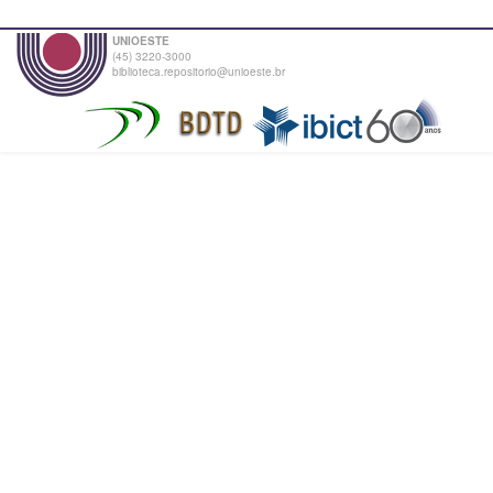
UNIOESTE
(45) 3220-3000
biblioteca.repositorio@unioeste.br