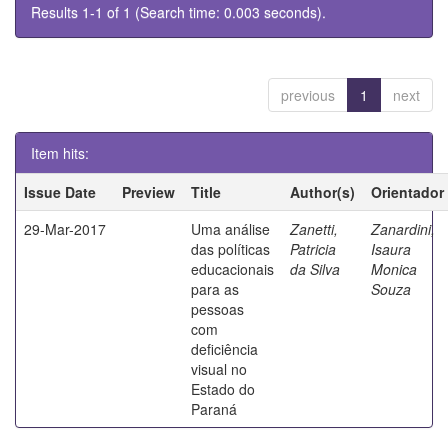
Results 1-1 of 1 (Search time: 0.003 seconds).
previous
1
next
Item hits:
Issue Date
Preview
Title
Author(s)
Orientador
29-Mar-2017
Uma análise
Zanetti,
Zanardini,
das políticas
Patricia
Isaura
educacionais
da Silva
Monica
para as
Souza
pessoas
com
deficiência
visual no
Estado do
Paraná