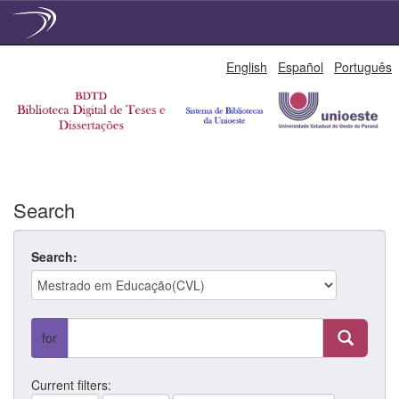
Skip
English
Español
Português
navigation
Search
Search:
for
Current filters: