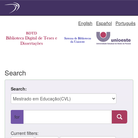
Skip
English
Español
Português
navigation
Search
Search:
for
Current filters: