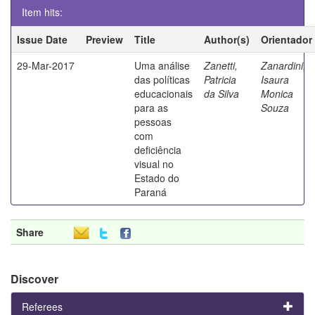
Item hits:
Issue Date
Preview
Title
Author(s)
Orientador
29-Mar-2017
Uma análise
Zanetti,
Zanardini,
das políticas
Patricia
Isaura
educacionais
da Silva
Monica
para as
Souza
pessoas
com
deficiência
visual no
Estado do
Paraná
Share
Discover
Referees