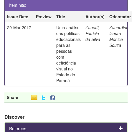
Item hits:
Issue Date
Preview
Title
Author(s)
Orientador
29-Mar-2017
Uma análise
Zanetti,
Zanardini,
das políticas
Patricia
Isaura
educacionais
da Silva
Monica
para as
Souza
pessoas
com
deficiência
visual no
Estado do
Paraná
Share
Discover
Referees