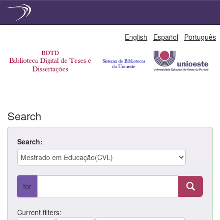
Skip
English
Español
Português
navigation
Search
Search:
for
Current filters: