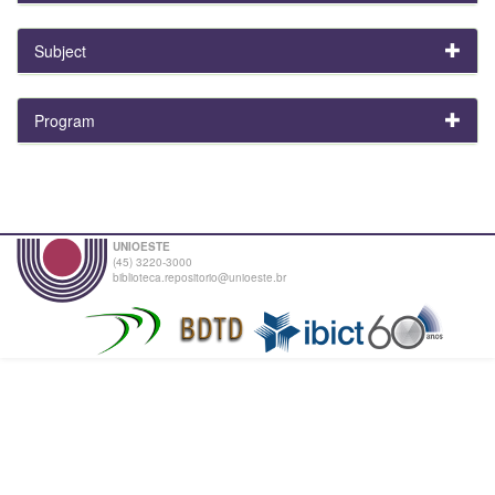
Subject
Program
UNIOESTE
(45) 3220-3000
biblioteca.repositorio@unioeste.br