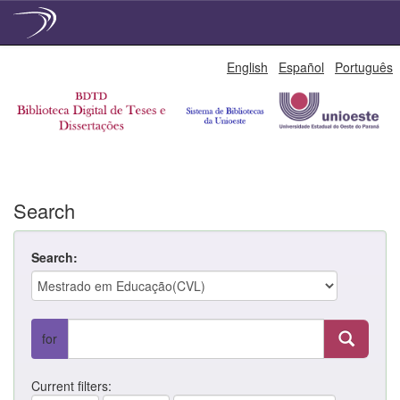
Skip
English
Español
Português
navigation
Search
Search:
for
Current filters: