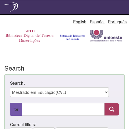
Skip
English
Español
Português
navigation
Search
Search:
for
Current filters: