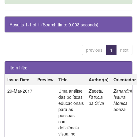
Results 1-1 of 1 (Search time: 0.003 seconds).
previous
1
next
Item hits:
Issue Date
Preview
Title
Author(s)
Orientador
29-Mar-2017
Uma análise
Zanetti,
Zanardini,
das políticas
Patricia
Isaura
educacionais
da Silva
Monica
para as
Souza
pessoas
com
deficiência
visual no