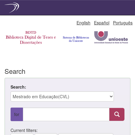
Skip
English
Español
Português
navigation
Search
Search:
for
Current filters: