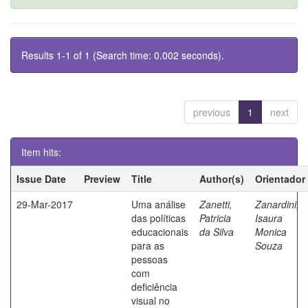
Results 1-1 of 1 (Search time: 0.002 seconds).
previous
1
next
Item hits:
Issue Date
Preview
Title
Author(s)
Orientador
29-Mar-2017
Uma análise
Zanetti,
Zanardini,
das políticas
Patricia
Isaura
educacionais
da Silva
Monica
para as
Souza
pessoas
com
deficiência
visual no