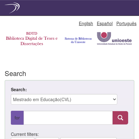
Skip
English
Español
Português
navigation
Search
Search:
for
Current filters: