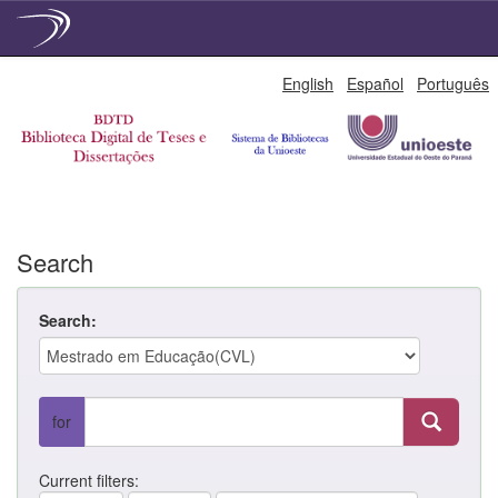
Skip
English
Español
Português
navigation
Search
Search:
for
Current filters: