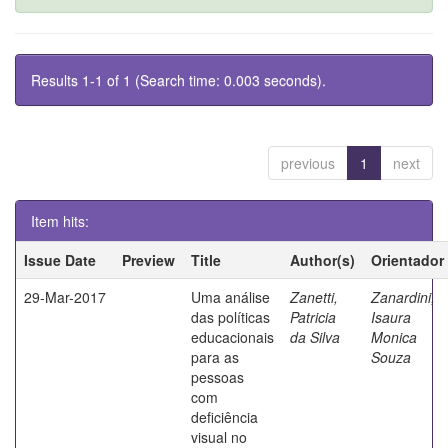
Results 1-1 of 1 (Search time: 0.003 seconds).
previous
1
next
Item hits:
Issue Date
Preview
Title
Author(s)
Orientador
29-Mar-2017
Uma análise
Zanetti,
Zanardini,
das políticas
Patricia
Isaura
educacionais
da Silva
Monica
para as
Souza
pessoas
com
deficiência
visual no