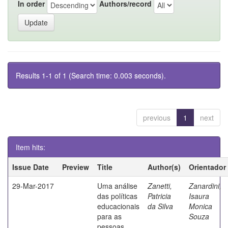
In order
Authors/record
Results 1-1 of 1 (Search time: 0.003 seconds).
previous
1
next
Item hits:
Issue Date
Preview
Title
Author(s)
Orientador
29-Mar-2017
Uma análise
Zanetti,
Zanardini,
das políticas
Patricia
Isaura
educacionais
da Silva
Monica
para as
Souza
pessoas