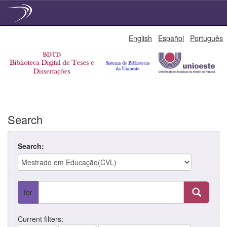
Skip
English
Español
Português
navigation
Search
Search:
for
Current filters: