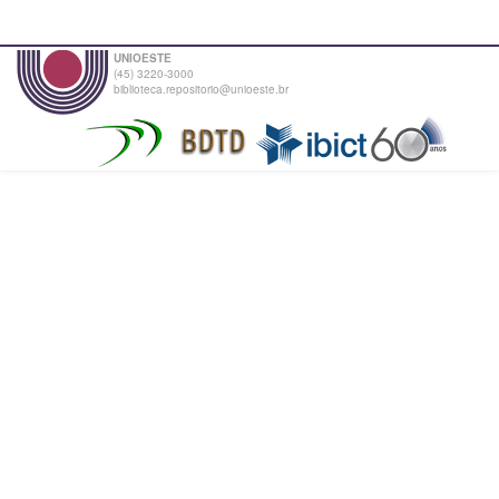
UNIOESTE
(45) 3220-3000
biblioteca.repositorio@unioeste.br