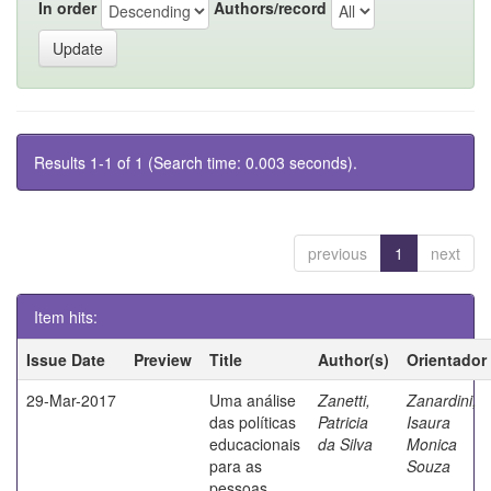
In order
Authors/record
Results 1-1 of 1 (Search time: 0.003 seconds).
previous
1
next
Item hits:
Issue Date
Preview
Title
Author(s)
Orientador
29-Mar-2017
Uma análise
Zanetti,
Zanardini,
das políticas
Patricia
Isaura
educacionais
da Silva
Monica
para as
Souza
pessoas