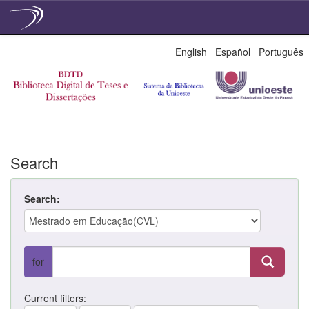
Skip
English
Español
Português
navigation
Search
Search:
for
Current filters: