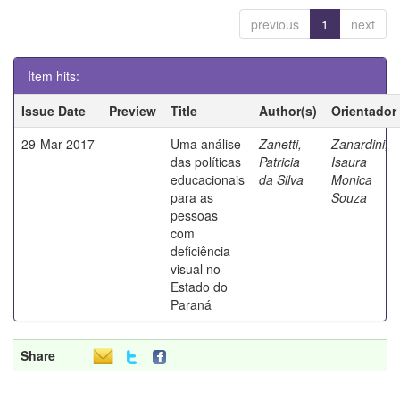
previous
1
next
Item hits:
Issue Date
Preview
Title
Author(s)
Orientador
29-Mar-2017
Uma análise
Zanetti,
Zanardini,
das políticas
Patricia
Isaura
educacionais
da Silva
Monica
para as
Souza
pessoas
com
deficiência
visual no
Estado do
Paraná
Share