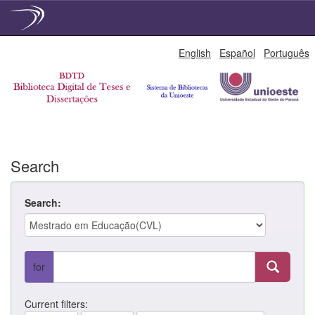
Skip
English
Español
Português
navigation
Search
Search:
for
Current filters: