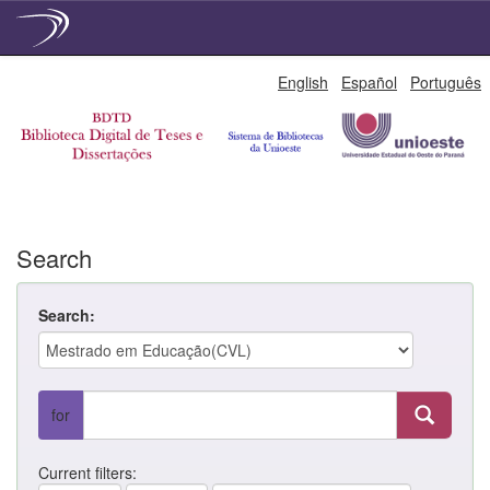
Skip
English
Español
Português
navigation
Search
Search:
for
Current filters: