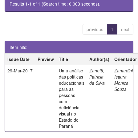
Results 1-1 of 1 (Search time: 0.003 seconds).
previous
1
next
Item hits:
Issue Date
Preview
Title
Author(s)
Orientador
29-Mar-2017
Uma análise
Zanetti,
Zanardini,
das políticas
Patricia
Isaura
educacionais
da Silva
Monica
para as
Souza
pessoas
com
deficiência
visual no
Estado do
Paraná