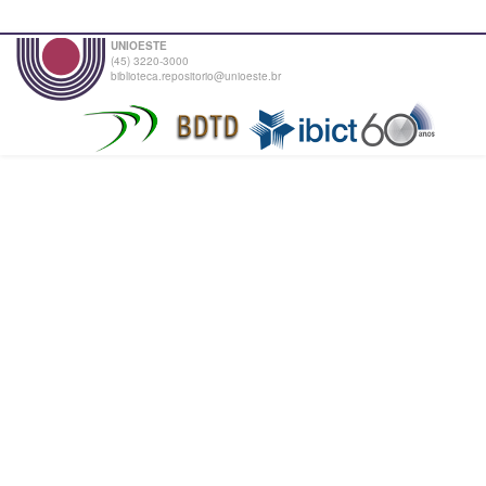
UNIOESTE
(45) 3220-3000
biblioteca.repositorio@unioeste.br