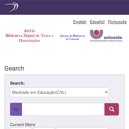
Skip
English
Español
Português
navigation
Search
Search:
for
Current filters: