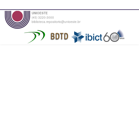
UNIOESTE
(45) 3220-3000
biblioteca.repositorio@unioeste.br