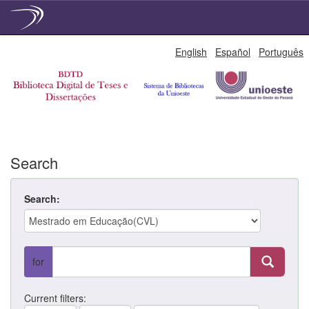
Skip
English
Español
Português
navigation
Search
Search:
for
Current filters: