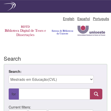
Skip
English
Español
Português
navigation
Search
Search:
for
Current filters: