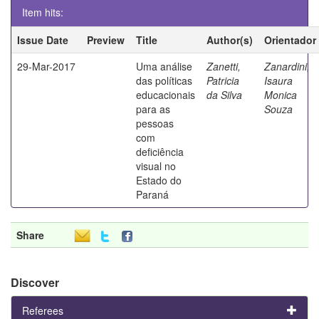
Item hits:
Issue Date
Preview
Title
Author(s)
Orientador
29-Mar-2017
Uma análise
Zanetti,
Zanardini,
das políticas
Patricia
Isaura
educacionais
da Silva
Monica
para as
Souza
pessoas
com
deficiência
visual no
Estado do
Paraná
Share
Discover
Referees