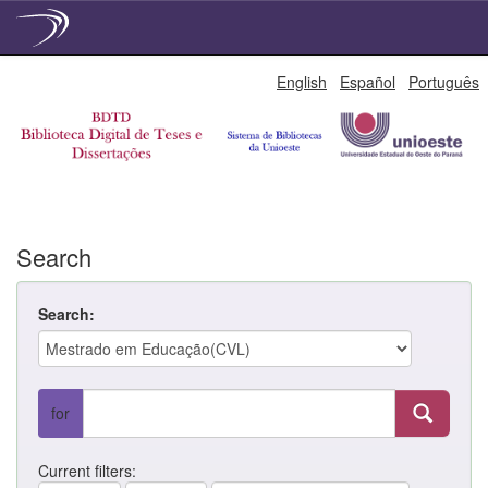
Skip
English
Español
Português
navigation
Search
Search:
for
Current filters: