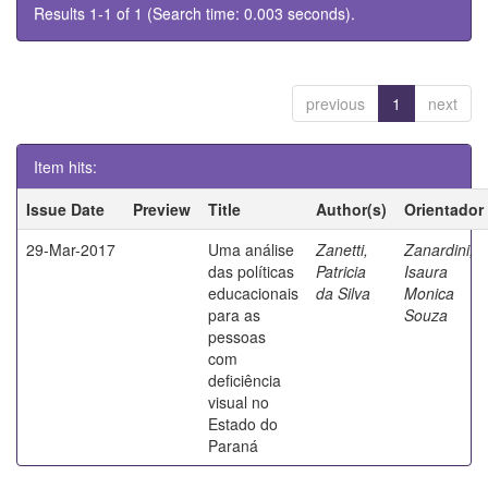
Results 1-1 of 1 (Search time: 0.003 seconds).
previous
1
next
Item hits:
Issue Date
Preview
Title
Author(s)
Orientador
29-Mar-2017
Uma análise
Zanetti,
Zanardini,
das políticas
Patricia
Isaura
educacionais
da Silva
Monica
para as
Souza
pessoas
com
deficiência
visual no
Estado do
Paraná