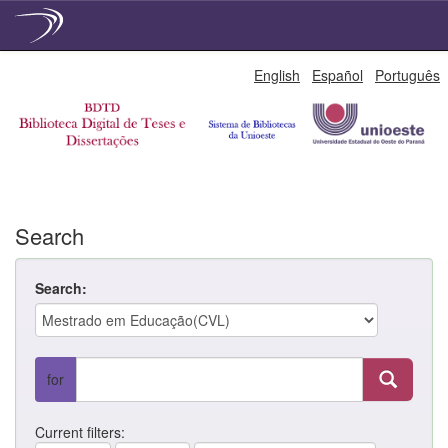
Skip
English
Español
Português
navigation
Search
Search:
for
Current filters: