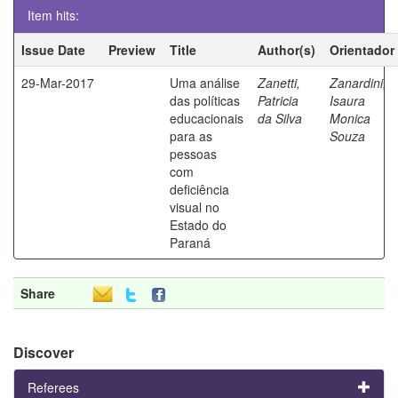
Item hits:
Issue Date
Preview
Title
Author(s)
Orientador
29-Mar-2017
Uma análise
Zanetti,
Zanardini,
das políticas
Patricia
Isaura
educacionais
da Silva
Monica
para as
Souza
pessoas
com
deficiência
visual no
Estado do
Paraná
Share
Discover
Referees