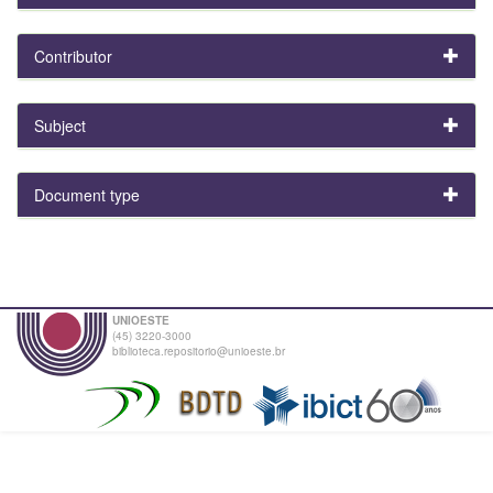
Contributor
Subject
Document type
UNIOESTE
(45) 3220-3000
biblioteca.repositorio@unioeste.br