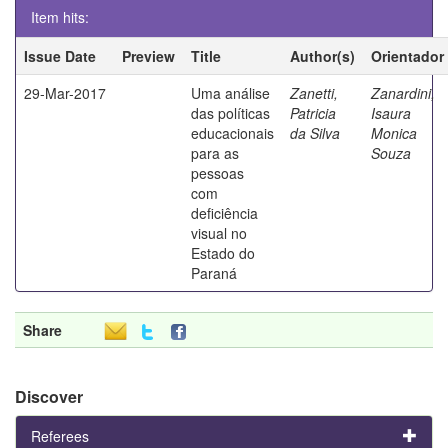
Item hits:
Issue Date
Preview
Title
Author(s)
Orientador
29-Mar-2017
Uma análise
Zanetti,
Zanardini,
das políticas
Patricia
Isaura
educacionais
da Silva
Monica
para as
Souza
pessoas
com
deficiência
visual no
Estado do
Paraná
Share
Discover
Referees