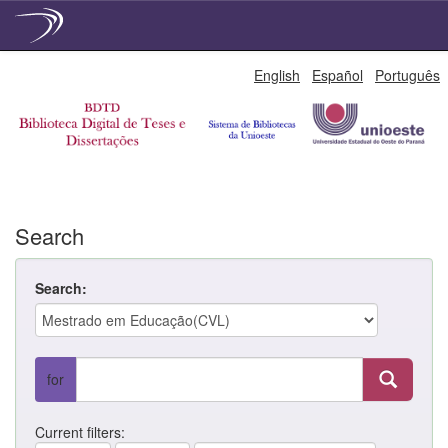
Skip
English
Español
Português
navigation
Search
Search:
for
Current filters: