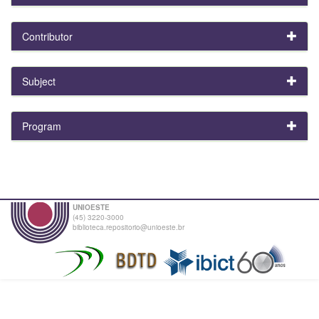
Contributor
Subject
Program
UNIOESTE
(45) 3220-3000
biblioteca.repositorio@unioeste.br