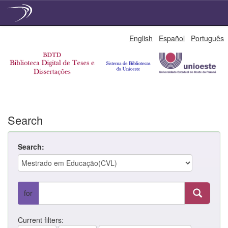
Skip
English
Español
Português
navigation
Search
Search:
for
Current filters: