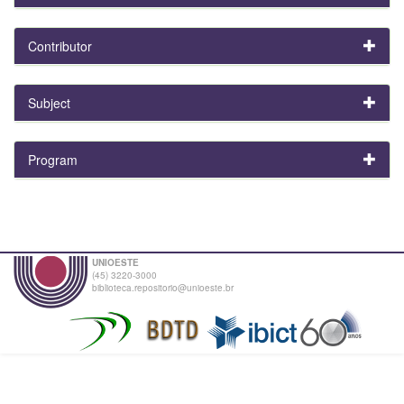
Contributor
Subject
Program
UNIOESTE
(45) 3220-3000
biblioteca.repositorio@unioeste.br