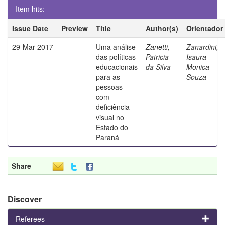
Item hits:
Issue Date
Preview
Title
Author(s)
Orientador
29-Mar-2017
Uma análise
Zanetti,
Zanardini,
das políticas
Patricia
Isaura
educacionais
da Silva
Monica
para as
Souza
pessoas
com
deficiência
visual no
Estado do
Paraná
Share
Discover
Referees