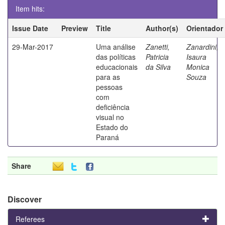
Item hits:
Issue Date
Preview
Title
Author(s)
Orientador
29-Mar-2017
Uma análise
Zanetti,
Zanardini,
das políticas
Patricia
Isaura
educacionais
da Silva
Monica
para as
Souza
pessoas
com
deficiência
visual no
Estado do
Paraná
Share
Discover
Referees