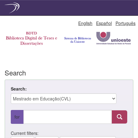
Skip
English
Español
Português
navigation
Search
Search:
for
Current filters: