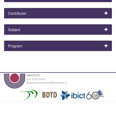
Contributor
Subject
Program
UNIOESTE
(45) 3220-3000
biblioteca.repositorio@unioeste.br