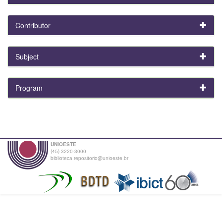
Contributor
Subject
Program
UNIOESTE
(45) 3220-3000
biblioteca.repositorio@unioeste.br