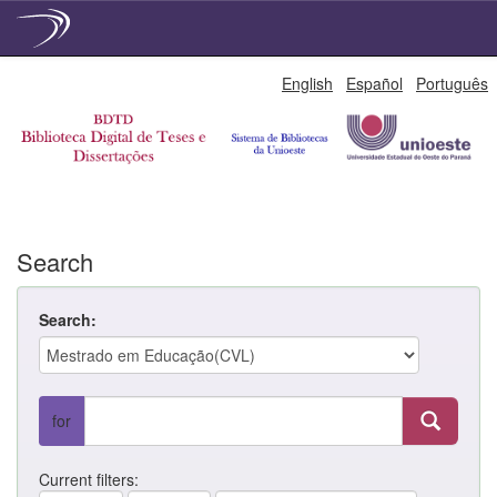
Skip
English
Español
Português
navigation
Search
Search:
for
Current filters: