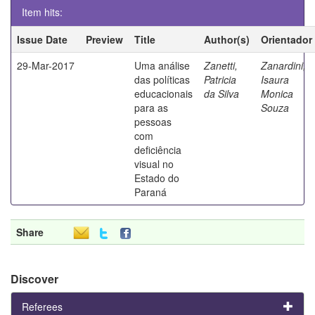
Item hits:
Issue Date
Preview
Title
Author(s)
Orientador
29-Mar-2017
Uma análise
Zanetti,
Zanardini,
das políticas
Patricia
Isaura
educacionais
da Silva
Monica
para as
Souza
pessoas
com
deficiência
visual no
Estado do
Paraná
Share
Discover
Referees