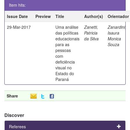
Item hits:
Issue Date
Preview
Title
Author(s)
Orientador
29-Mar-2017
Uma análise
Zanetti,
Zanardini,
das políticas
Patricia
Isaura
educacionais
da Silva
Monica
para as
Souza
pessoas
com
deficiência
visual no
Estado do
Paraná
Share
Discover
Referees