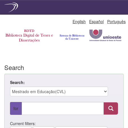
Skip
English
Español
Português
navigation
Search
Search:
for
Current filters: