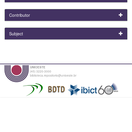
Contributor
Subject
UNIOESTE
(45) 3220-3000
biblioteca.repositorio@unioeste.br