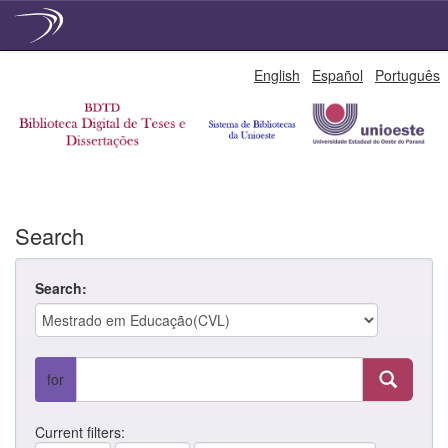
Skip
English
Español
Português
navigation
Search
Search:
for
Current filters: