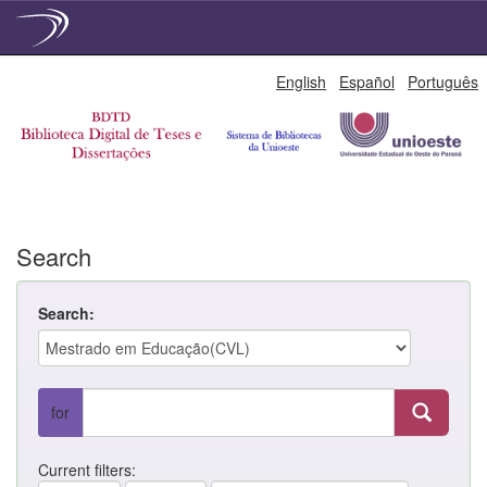
Skip
English
Español
Português
navigation
Search
Search:
for
Current filters: