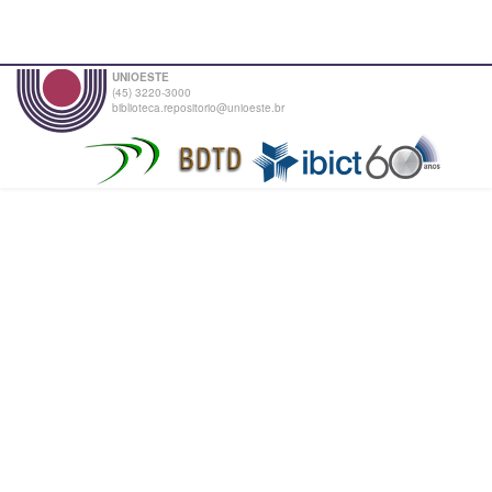
UNIOESTE
(45) 3220-3000
biblioteca.repositorio@unioeste.br