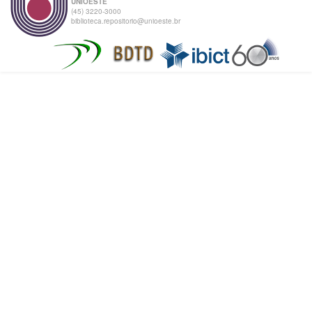
UNIOESTE
(45) 3220-3000
biblioteca.repositorio@unioeste.br