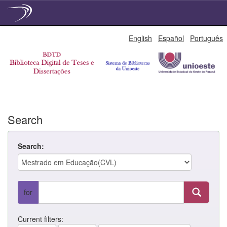
Skip
English
Español
Português
navigation
Search
Search:
for
Current filters: