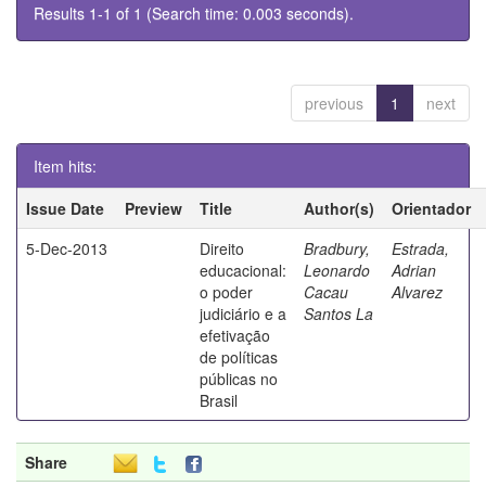
Results 1-1 of 1 (Search time: 0.003 seconds).
previous
1
next
Item hits:
Issue Date
Preview
Title
Author(s)
Orientador
5-Dec-2013
Direito
Bradbury,
Estrada,
educacional:
Leonardo
Adrian
o poder
Cacau
Alvarez
judiciário e a
Santos La
efetivação
de políticas
públicas no
Brasil
Share