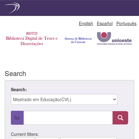
Skip
English
Español
Português
navigation
Search
Search:
for
Current filters: