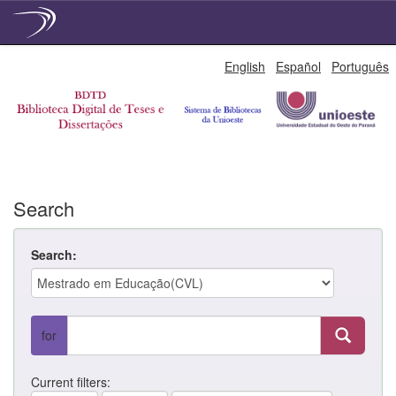
Skip
English
Español
Português
navigation
Search
Search:
for
Current filters: