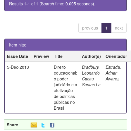
Results 1-1 of 1 (Search time: 0.005 seconds).
previous
1
next
Item hits:
Issue Date
Preview
Title
Author(s)
Orientador
5-Dec-2013
Direito
Bradbury,
Estrada,
educacional:
Leonardo
Adrian
o poder
Cacau
Alvarez
judiciário e a
Santos La
efetivação
de políticas
públicas no
Brasil
Share