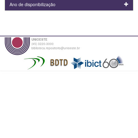
Ano de disponibilização
UNIOESTE
(45) 3220-3000
biblioteca.repositorio@unioeste.br