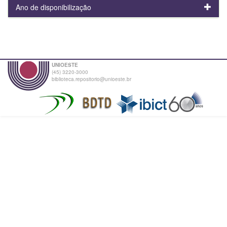
Ano de disponibilização
UNIOESTE
(45) 3220-3000
biblioteca.repositorio@unioeste.br