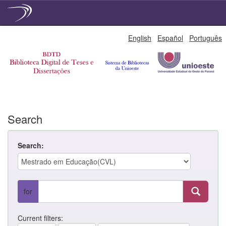
Skip
English
Español
Português
navigation
Search
Search:
for
Current filters: