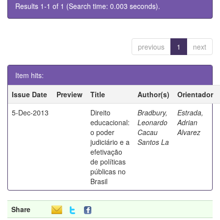
Results 1-1 of 1 (Search time: 0.003 seconds).
previous
1
next
Item hits:
Issue Date
Preview
Title
Author(s)
Orientador
5-Dec-2013
Direito
Bradbury,
Estrada,
educacional:
Leonardo
Adrian
o poder
Cacau
Alvarez
judiciário e a
Santos La
efetivação
de políticas
públicas no
Brasil
Share