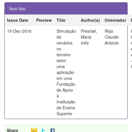
Item hits:
Issue Date
Preview
Title
Author(s)
Orientador
15-Dec-2016
Simulação
Presrlak,
Rojo,
de
Maria
Claudio
cenários
Inês
Antonio
no
terceiro
setor:
uma
aplicação
em uma
Fundação
de Apoio
à
Instituição
de Ensino
Superior
Share