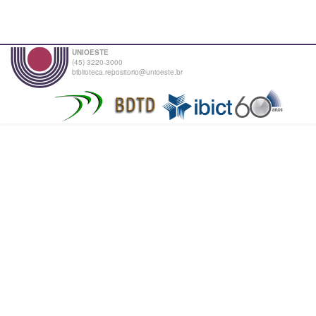
UNIOESTE
(45) 3220-3000
biblioteca.repositorio@unioeste.br