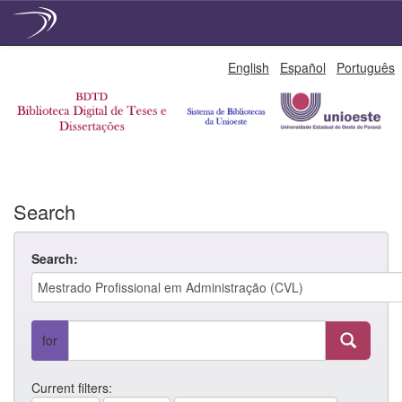
Skip
English
Español
Português
navigation
Search
Search:
for
Current filters: