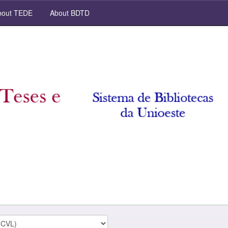
out TEDE
About BDTD