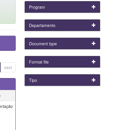
Program
Departamento
Document type
Format file
next
Tipo
e
ertação