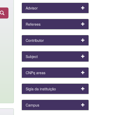
Advisor
Referees
Contributor
Subject
CNPq areas
Sigla da instituição
Campus