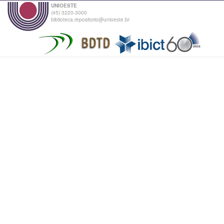
UNIOESTE
(45) 3220-3000
biblioteca.repositorio@unioeste.br