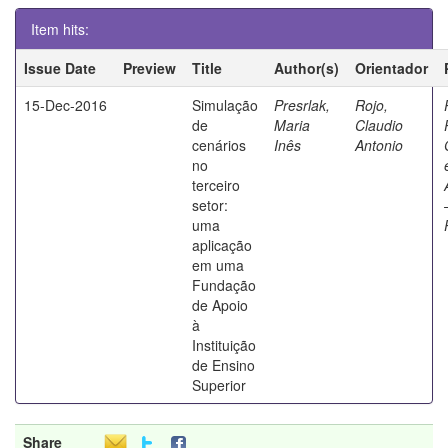
Item hits:
Issue Date
Preview
Title
Author(s)
Orientador
15-Dec-2016
Simulação
Presrlak,
Rojo,
de
Maria
Claudio
cenários
Inês
Antonio
no
terceiro
setor:
uma
aplicação
em uma
Fundação
de Apoio
à
Instituição
de Ensino
Superior
Share