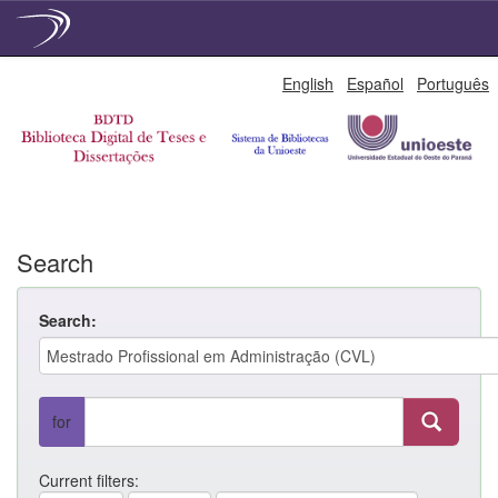
Skip
English
Español
Português
navigation
Search
Search:
for
Current filters: