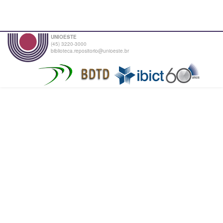
UNIOESTE
(45) 3220-3000
biblioteca.repositorio@unioeste.br