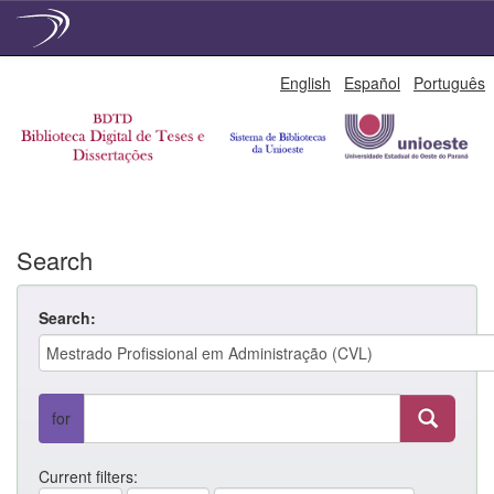
Skip
English
Español
Português
navigation
Search
Search:
for
Current filters: