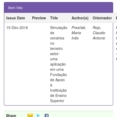
Item hits:
Issue Date
Preview
Title
Author(s)
Orientador
15-Dec-2016
Simulação
Presrlak,
Rojo,
de
Maria
Claudio
cenários
Inês
Antonio
no
terceiro
setor:
uma
aplicação
em uma
Fundação
de Apoio
à
Instituição
de Ensino
Superior
Share