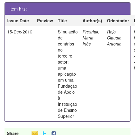
Item hits:
Issue Date
Preview
Title
Author(s)
Orientador
15-Dec-2016
Simulação
Presrlak,
Rojo,
de
Maria
Claudio
cenários
Inês
Antonio
no
terceiro
setor:
uma
aplicação
em uma
Fundação
de Apoio
à
Instituição
de Ensino
Superior
Share