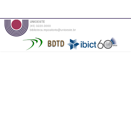
UNIOESTE
(45) 3220-3000
biblioteca.repositorio@unioeste.br