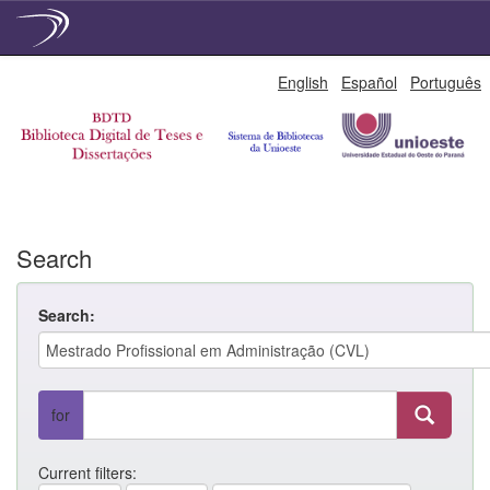
Skip
English
Español
Português
navigation
Search
Search:
for
Current filters: