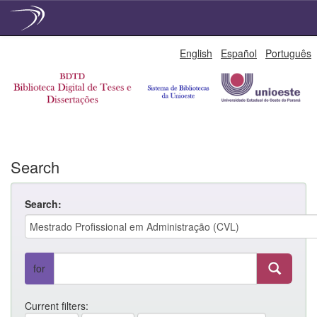
Skip
English
Español
Português
navigation
Search
Search:
for
Current filters: