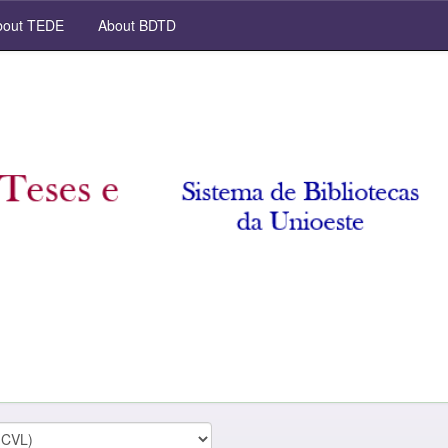
out TEDE
About BDTD