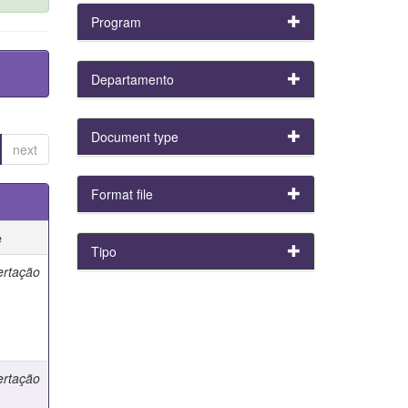
Program
Departamento
Document type
next
Format file
e
Tipo
ertação
ertação