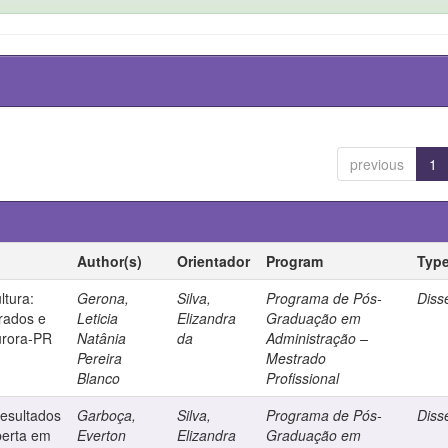
previous
1
Author(s)
Orientador
Program
Typ
ltura:
Gerona,
Silva,
Programa de Pós-
Diss
grados e
Leticia
Elizandra
Graduação em
urora-PR
Natânia
da
Administração –
Pereira
Mestrado
Blanco
Profissional
resultados
Garboça,
Silva,
Programa de Pós-
Diss
berta em
Everton
Elizandra
Graduação em