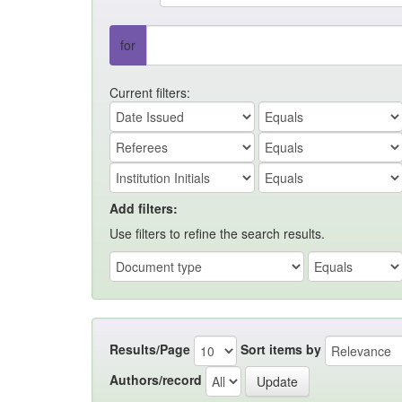
for
Current filters:
Add filters:
Use filters to refine the search results.
Results/Page
Sort items by
Authors/record