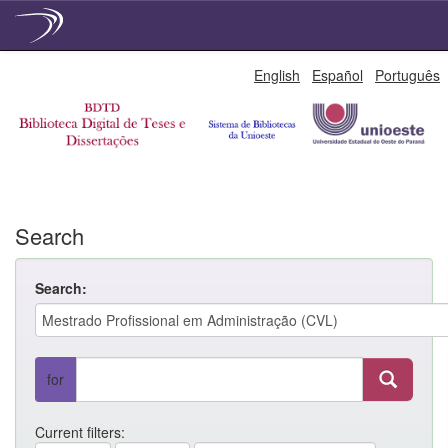
Skip
English
Español
Português
navigation
Search
Search:
for
Current filters: