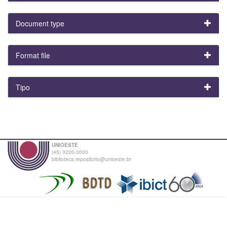
Document type
Format file
Tipo
UNIOESTE
(45) 3220-3000
biblioteca.repositorio@unioeste.br