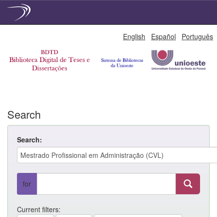
Skip
English
Español
Português
navigation
Search
Search:
for
Current filters: