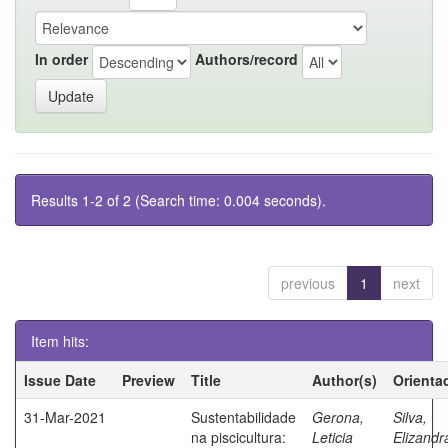
In order
Authors/record
Results 1-2 of 2 (Search time: 0.004 seconds).
previous
1
next
Item hits:
Issue Date
Preview
Title
Author(s)
Orienta
31-Mar-2021
Sustentabilidade
Gerona,
Silva,
na piscicultura:
Leticia
Elizandr