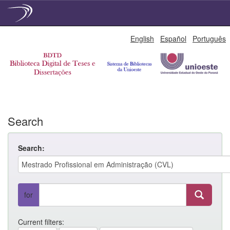
Skip
English
Español
Português
navigation
Search
Search:
for
Current filters: