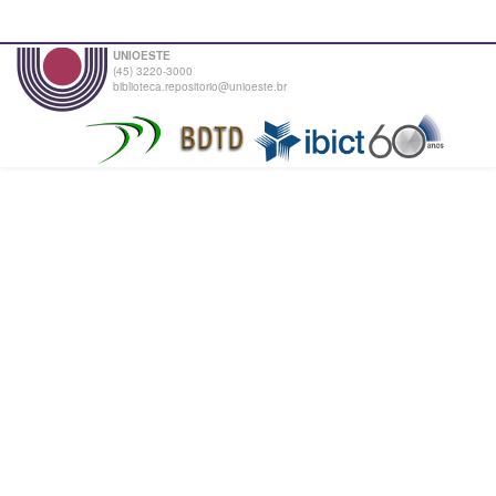
UNIOESTE
(45) 3220-3000
biblioteca.repositorio@unioeste.br