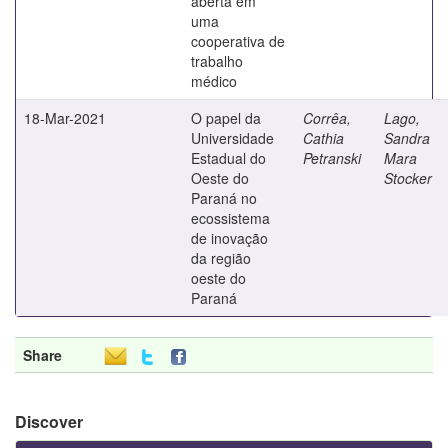
aberta em
uma
cooperativa de
trabalho
médico
18-Mar-2021
O papel da
Corrêa,
Lago,
Universidade
Cathia
Sandra
Estadual do
Petranski
Mara
Oeste do
Stocker
Paraná no
ecossistema
de inovação
da região
oeste do
Paraná
Share
Discover