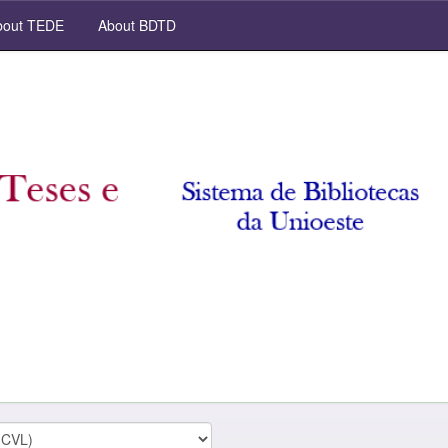
out TEDE
About BDTD