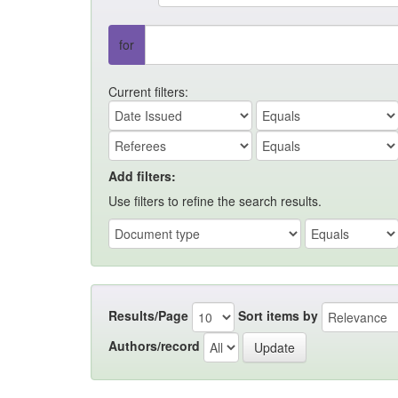
for
Current filters:
Add filters:
Use filters to refine the search results.
Results/Page
Sort items by
Authors/record