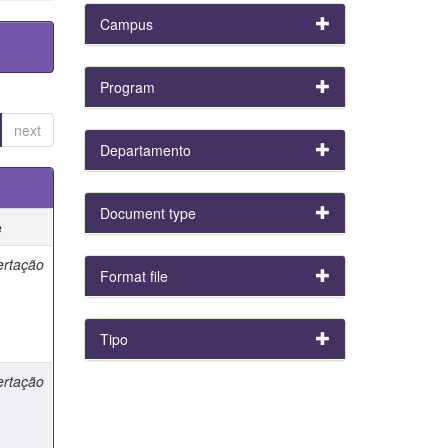
Campus
Program
next
Departamento
Document type
e
ertação
Format file
Tipo
ertação