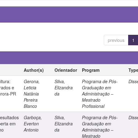
previous
1
Author(s)
Orientador
Program
Typ
ltura:
Gerona,
Silva,
Programa de Pós-
Diss
grados e
Leticia
Elizandra
Graduação em
urora-PR
Natânia
da
Administração –
Pereira
Mestrado
Blanco
Profissional
resultados
Garboça,
Silva,
Programa de Pós-
Diss
berta em
Everton
Elizandra
Graduação em
ho
Antonio
da
Administração –
Mestrado