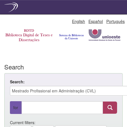
Skip
English
Español
Português
navigation
Search
Search:
for
Current filters: