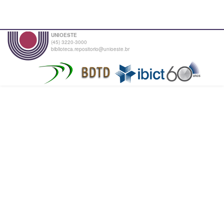
UNIOESTE
(45) 3220-3000
biblioteca.repositorio@unioeste.br