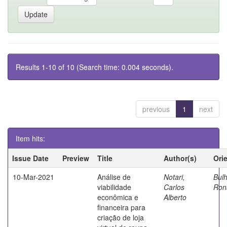
Results 1-10 of 10 (Search time: 0.004 seconds).
previous
1
next
Item hits:
Issue Date
Preview
Title
Author(s)
Ori
10-Mar-2021
Análise de
Notari,
Bul
viabilidade
Carlos
Ron
econômica e
Alberto
financeira para
criação de loja