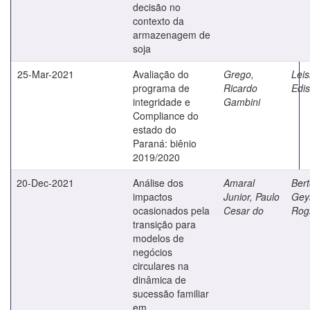
decisão no
contexto da
armazenagem de
soja
25-Mar-2021
Avaliação do
Grego,
Lei
programa de
Ricardo
Edis
integridade e
Gambini
Compliance do
estado do
Paraná: biênio
2019/2020
20-Dec-2021
Análise dos
Amaral
Bert
impactos
Junior, Paulo
Gey
ocasionados pela
Cesar do
Rogi
transição para
modelos de
negócios
circulares na
dinâmica de
sucessão familiar
em