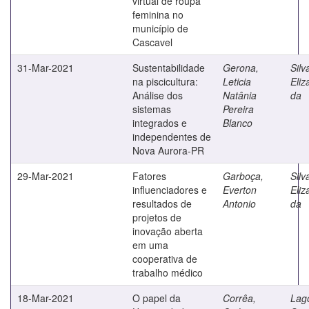
virtual de roupa
feminina no
município de
Cascavel
31-Mar-2021
Sustentabilidade
Gerona,
Silv
na piscicultura:
Leticia
Eliz
Análise dos
Natânia
da
sistemas
Pereira
integrados e
Blanco
independentes de
Nova Aurora-PR
29-Mar-2021
Fatores
Garboça,
Silv
influenciadores e
Everton
Eliz
resultados de
Antonio
da
projetos de
inovação aberta
em uma
cooperativa de
trabalho médico
18-Mar-2021
O papel da
Corrêa,
Lag