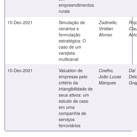
empreendimentos
rurais
15-Dec-2021
Simulação de
Zadinello,
Rojo
cenários e
Viridian
Cla
formulação
Afonso
Ant
estratégica: O
caso de um
varejista
multicanal
15-Dec-2021
Valuation de
Coelho,
Dal 
empresas pelo
João Lucas
Delc
critério da
Marques
Gra
intangibilidade de
seus ativos: um
estudo de caso
em uma
companhia de
serviços
ferroviários