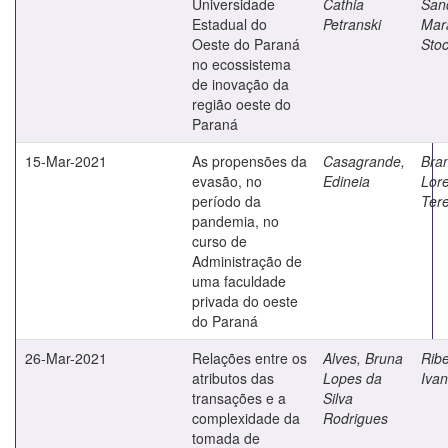
Universidade
Cathia
San
Estadual do
Petranski
Mar
Oeste do Paraná
Sto
no ecossistema
de inovação da
região oeste do
Paraná
15-Mar-2021
As propensões da
Casagrande,
Bran
evasão, no
Edineia
Lore
período da
Ter
pandemia, no
curso de
Administração de
uma faculdade
privada do oeste
do Paraná
26-Mar-2021
Relações entre os
Alves, Bruna
Ribe
atributos das
Lopes da
Iva
transações e a
Silva
complexidade da
Rodrigues
tomada de