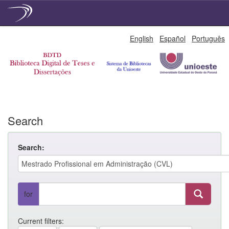
Skip
English
Español
Português
navigation
Search
Search:
for
Current filters: