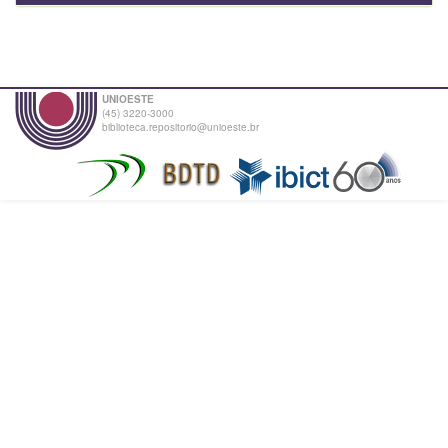
UNIOESTE
(45) 3220-3000
biblioteca.repositorio@unioeste.br