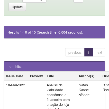
Results 1-10 of 10 (Search time: 0.004 seconds).
previous
1
next
Item hits:
Issue Date
Preview
Title
Author(s)
Ori
10-Mar-2021
Análise de
Notari,
Bul
viabilidade
Carlos
Ron
econômica e
Alberto
financeira para
criação de loja