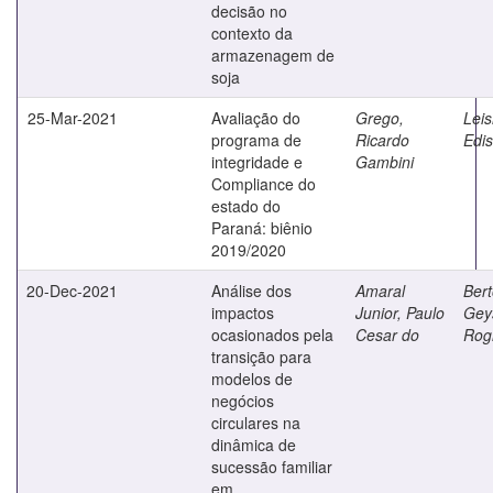
decisão no
contexto da
armazenagem de
soja
25-Mar-2021
Avaliação do
Grego,
Lei
programa de
Ricardo
Edis
integridade e
Gambini
Compliance do
estado do
Paraná: biênio
2019/2020
20-Dec-2021
Análise dos
Amaral
Bert
impactos
Junior, Paulo
Gey
ocasionados pela
Cesar do
Rogi
transição para
modelos de
negócios
circulares na
dinâmica de
sucessão familiar
em