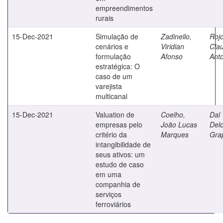
empreendimentos
rurais
15-Dec-2021
Simulação de
Zadinello,
Rojo
cenários e
Viridian
Cla
formulação
Afonso
Ant
estratégica: O
caso de um
varejista
multicanal
15-Dec-2021
Valuation de
Coelho,
Dal 
empresas pelo
João Lucas
Delc
critério da
Marques
Gra
intangibilidade de
seus ativos: um
estudo de caso
em uma
companhia de
serviços
ferroviários