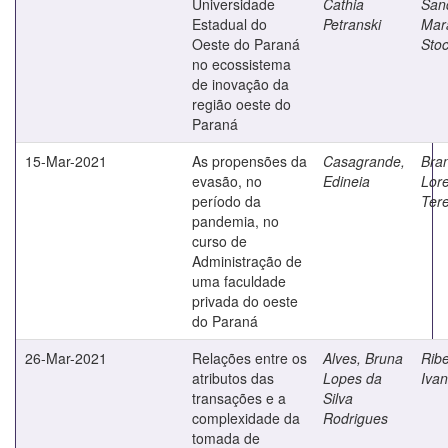
Universidade
Cathia
San
Estadual do
Petranski
Mar
Oeste do Paraná
Sto
no ecossistema
de inovação da
região oeste do
Paraná
15-Mar-2021
As propensões da
Casagrande,
Bran
evasão, no
Edineia
Lore
período da
Ter
pandemia, no
curso de
Administração de
uma faculdade
privada do oeste
do Paraná
26-Mar-2021
Relações entre os
Alves, Bruna
Ribe
atributos das
Lopes da
Iva
transações e a
Silva
complexidade da
Rodrigues
tomada de