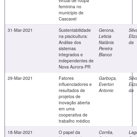
virtual de roupa
feminina no
município de
Cascavel
31-Mar-2021
Sustentabilidade
Gerona,
Silv
na piscicultura:
Leticia
Eliz
Análise dos
Natânia
da
sistemas
Pereira
integrados e
Blanco
independentes de
Nova Aurora-PR
29-Mar-2021
Fatores
Garboça,
Silv
influenciadores e
Everton
Eliz
resultados de
Antonio
da
projetos de
inovação aberta
em uma
cooperativa de
trabalho médico
18-Mar-2021
O papel da
Corrêa,
Lag