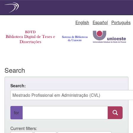
Skip
English
Español
Português
navigation
Search
Search:
for
Current filters: