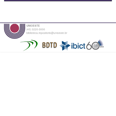
UNIOESTE
(45) 3220-3000
biblioteca.repositorio@unioeste.br