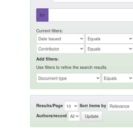
for
Current filters:
Add filters:
Use filters to refine the search results.
Results/Page
Sort items by
Authors/record