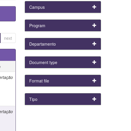
Campus
Program
next
Departamento
Document type
e
ertação
Format file
Tipo
ertação