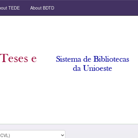
out TEDE
About BDTD