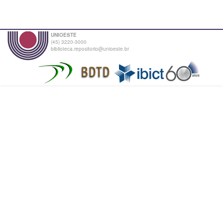
UNIOESTE
(45) 3220-3000
biblioteca.repositorio@unioeste.br