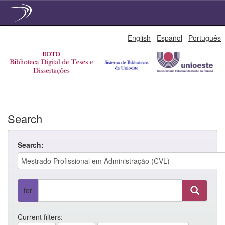
Skip
English
Español
Português
navigation
Search
Search:
for
Current filters: