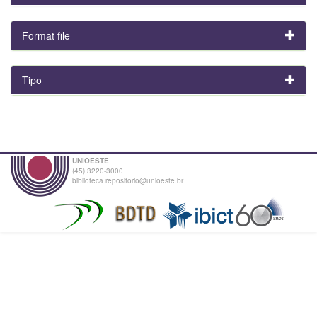
Format file
Tipo
UNIOESTE
(45) 3220-3000
biblioteca.repositorio@unioeste.br