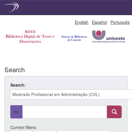
Skip
English
Español
Português
navigation
Search
Search:
for
Current filters: