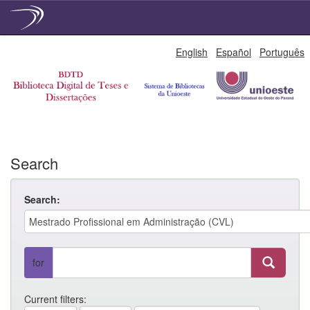
Skip
English
Español
Português
navigation
Search
Search:
for
Current filters: