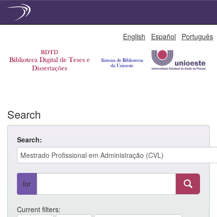
Skip
English
Español
Português
navigation
Search
Search:
for
Current filters: