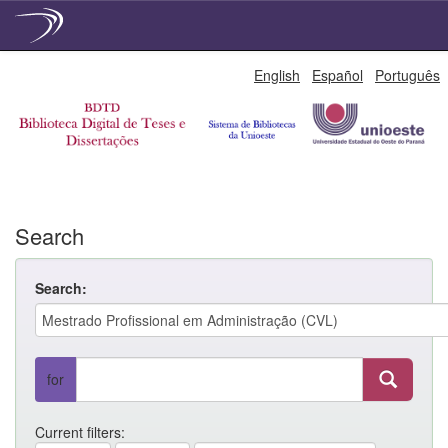
Skip
English
Español
Português
navigation
Search
Search:
for
Current filters: