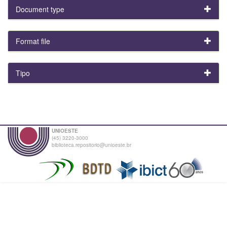
Document type
Format file
Tipo
UNIOESTE
(45) 3220-3000
biblioteca.repositorio@unioeste.br