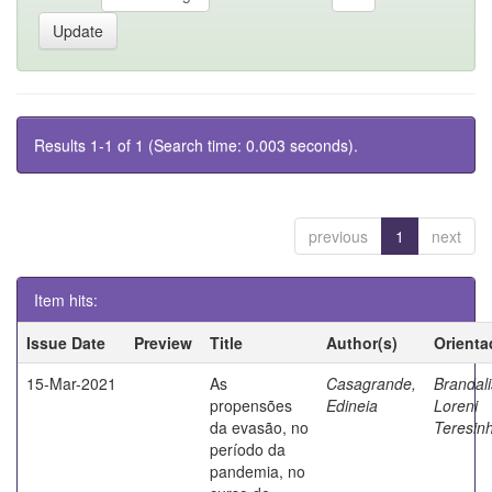
Results 1-1 of 1 (Search time: 0.003 seconds).
previous
1
next
Item hits:
Issue Date
Preview
Title
Author(s)
Orienta
15-Mar-2021
As
Casagrande,
Brandali
propensões
Edineia
Loreni
da evasão, no
Teresin
período da
pandemia, no