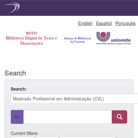
Skip
English
Español
Português
navigation
Search
Search:
for
Current filters: